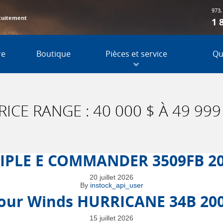
973,
tuitement
1 
re
Boutique
Pièces et service
Qu
RICE RANGE :
40 000 $ À 49 999
IPLE E COMMANDER 3509FB 2
20 juillet 2026
By
instock_api_user
our Winds HURRICANE 34B 20
15 juillet 2026