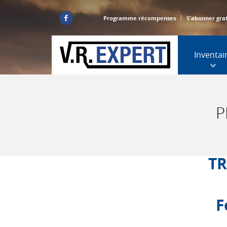
Programme récompenses
S'abonner gra
Inventai
P
TR
F