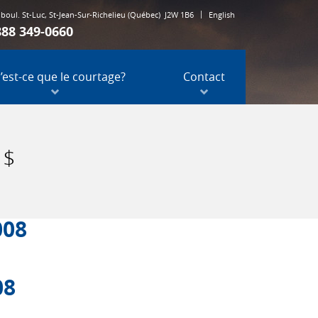
 boul. St-Luc
,
St-Jean-Sur-Richelieu
(Québec)
J2W 1B6
English
888 349-0660
973, boul. St-Luc
,
St-Jean-Sur-Richelieu
(Québec)
J2W 1B6
’est-ce que le courtage?
Contact
1 888 349-0660
 $
008
08