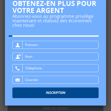
OBTENEZ-EN PLUS POUR
VOTRE ARGENT
Abonnez-vous au programme privilège
maintenant et réalisez des économies
chez nous!
Prénom
:
Nom
:
Téléphone
:
Adaptateur Connecteur de Câblage
Courriel
:
Remorque
85.99
$
INSCRIPTION
Stock épuisé
VOIR LES DÉTAILS