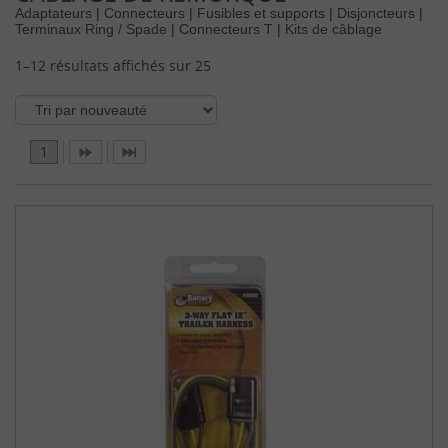
a
Adaptateurs | Connecteurs | Fusibles et supports | Disjoncteurs |
r
Terminaux Ring / Spade | Connecteurs T | Kits de câblage
q
u
1–12 résultats affichés sur 25
e
s
1