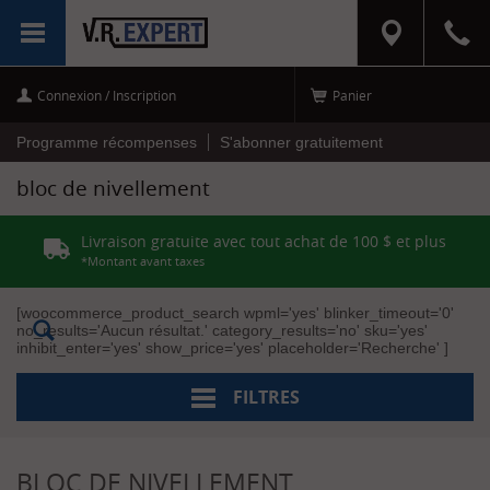
RÉINITIALISER
MENU
LES FILTRES
Connexion / Inscription
Panier
C
a
t
Programme récompenses
S'abonner gratuitement
é
g
bloc de nivellement
o
r
i
Livraison gratuite avec tout achat de 100 $ et plus
e
s
*Montant avant taxes
REMORQUAGE
[woocommerce_product_search wpml='yes' blinker_timeout='0'
(1)
no_results='Aucun résultat.' category_results='no' sku='yes'
[+]
inhibit_enter='yes' show_price='yes' placeholder='Recherche' ]
Jack
et
niveleurs
FILTRES
(1)
M
a
BLOC DE NIVELLEMENT