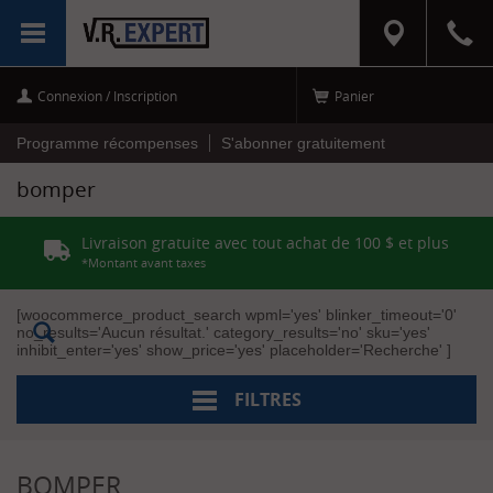
RÉINITIALISER
MENU
LES FILTRES
Connexion / Inscription
Panier
C
a
t
Programme récompenses
S'abonner gratuitement
é
g
bomper
o
r
i
Livraison gratuite avec tout achat de 100 $ et plus
e
s
*Montant avant taxes
QUINCAILLERIE
[woocommerce_product_search wpml='yes' blinker_timeout='0'
(1)
no_results='Aucun résultat.' category_results='no' sku='yes'
inhibit_enter='yes' show_price='yes' placeholder='Recherche' ]
M
a
FILTRES
r
q
u
e
BOMPER
s