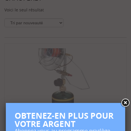
Voici le seul résultat
OBTENEZ-EN PLUS POUR
VOTRE ARGENT
Abonnez-vous au programme privilège