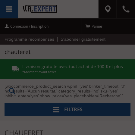
RÉINITIALISER
MENU
LES FILTRES
Connexion / Inscription
Panier
Programme récompenses
S'abonner gratuitement
chauferet
Livraison gratuite avec tout achat de 100 $ et plus
*Montant avant taxes
[woocommerce_product_search wpml='yes' blinker_timeout='0'
no_results='Aucun résultat.' category_results='no' sku='yes'
inhibit_enter='yes' show_price='yes' placeholder='Recherche' ]
FILTRES
CHAUFERET