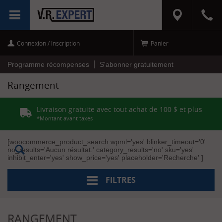
RÉINITIALISER
MENU
LES FILTRES
Connexion / Inscription
Panier
C
a
t
Programme récompenses
S'abonner gratuitement
é
g
Rangement
o
r
i
Livraison gratuite avec tout achat de 100 $ et plus
e
s
*Montant avant taxes
CAMPING
[woocommerce_product_search wpml='yes' blinker_timeout='0'
(1)
no_results='Aucun résultat.' category_results='no' sku='yes'
[+]
inhibit_enter='yes' show_price='yes' placeholder='Recherche' ]
Accessoires
(1)
FILTRES
M
a
r
q
RANGEMENT