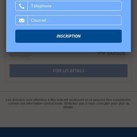
Téléphone
:
Courriel
:
Réservoir d’Eaux Usées Portatif pour VR
INSCRIPTION
Rhino 28 Gallons
758.99
$
LIVRAISON
GRATUITE
Stock épuisé
VOIR LES DÉTAILS
Les données sont affichées à titre indicatif seulement et ne peuvent être considérées
comme une information contractuelle. N'hésitez pas à nous consulter pour plus de
détails.