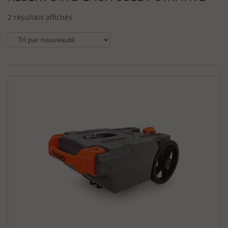
q
u
e
2 résultats affichés
s