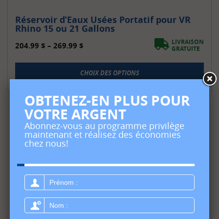
Réservoir d’Eaux Usées Portatif pour VR
Rhino 15 ou 21 Gallons
LIVRAISON
204.99
$
–
269.99
$
GRATUITE
CHOIX DES OPTIONS
OBTENEZ-EN PLUS POUR
VOTRE ARGENT
Abonnez-vous au programme privilège
maintenant et réalisez des économies
chez nous!
Prénom
:
Nom
: