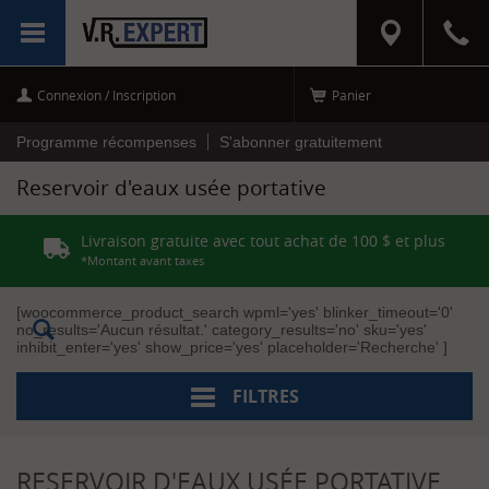
RÉINITIALISER
MENU
LES FILTRES
Connexion / Inscription
Panier
C
a
t
Programme récompenses
S'abonner gratuitement
é
g
Reservoir d'eaux usée portative
o
r
i
Livraison gratuite avec tout achat de 100 $ et plus
e
s
*Montant avant taxes
PLOMBERIE
[woocommerce_product_search wpml='yes' blinker_timeout='0'
(1)
no_results='Aucun résultat.' category_results='no' sku='yes'
[+]
inhibit_enter='yes' show_price='yes' placeholder='Recherche' ]
Sanitaires
(D'Égouts)
(1)
FILTRES
M
a
r
RESERVOIR D'EAUX USÉE PORTATIVE