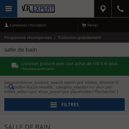
RÉINITIALISER
MENU
LES FILTRES
Connexion / Inscription
Panier
C
a
t
Programme récompenses
S'abonner gratuitement
é
g
salle de bain
o
r
i
Livraison gratuite avec tout achat de 100 $ et plus
e
s
*Montant avant taxes
PLOMBERIE
[woocommerce_product_search wpml='yes' blinker_timeout='0'
(1)
no_results='Aucun résultat.' category_results='no' sku='yes'
[+]
inhibit_enter='yes' show_price='yes' placeholder='Recherche' ]
Eau
Fraiche
(Potable)
FILTRES
(1)
Robinet
/
Douche
SALLE DE BAIN