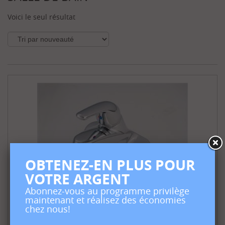
(1)
Voici le seul résultat
Salle
de
bain
(1)
QUINCAILLERIE
(1)
M
a
r
q
u
e
s
OBTENEZ-EN PLUS POUR
VOTRE ARGENT
Abonnez-vous au programme privilège
Robinet salle de bain American Brass
maintenant et réalisez des économies
chez nous!
LIVRAISON
129.99
$
GRATUITE