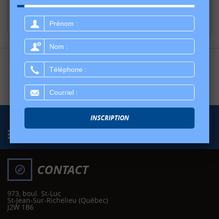
AJOUTER AU PANIER
Prénom
:
Nom
:
Les données sont affichées à titre indicatif seulement et ne peuvent être considérées
Téléphone
comme une information contractuelle. N'hésitez pas à nous consulter pour plus de
:
détails.
Courriel
:
INSCRIPTION
MENU RAPIDE
CONTACT
973, boul. St-Luc
St-Jean-Sur-Richelieu
(Québec)
J2W 1B6