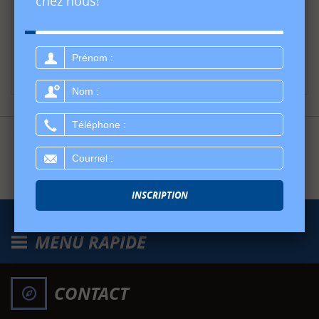
chez nous!
89.99
$
Stock épuisé
Prénom
:
VOIR LES DÉTAILS
Nom
:
Téléphone
:
Les données sont affichées à titre indicatif seulement et ne peuvent être considérées
comme une information contractuelle. N'hésitez pas à nous consulter pour plus de
Courriel
détails.
:
INSCRIPTION
MENU RAPIDE
CONTACT