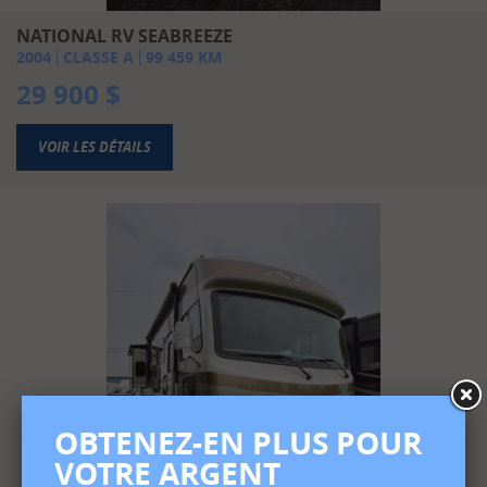
NATIONAL RV SEABREEZE
2004
CLASSE A
99 459
KM
29 900
$
VOIR LES DÉTAILS
OBTENEZ-EN PLUS POUR
VOTRE ARGENT