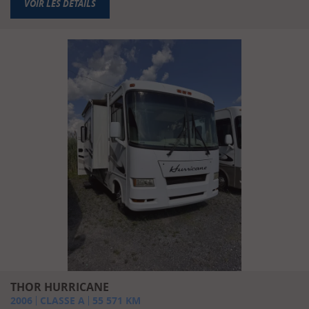
VOIR LES DÉTAILS
THOR HURRICANE
2006
CLASSE A
55 571
KM