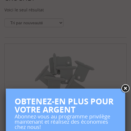
s
Voici le seul résultat
OBTENEZ-EN PLUS POUR
VOTRE ARGENT
Abonnez-vous au programme privilège
maintenant et réalisez des économies
chez nous!
Crochets Pour Auvent