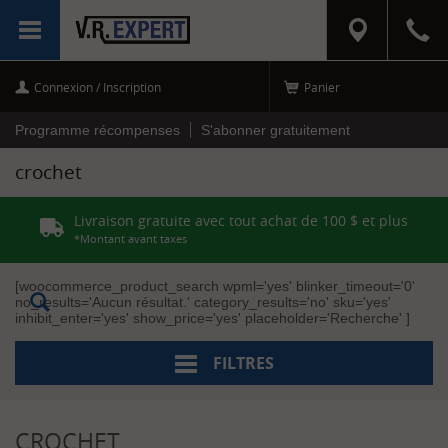
RÉINITIALISER
MENU
LES FILTRES
Connexion / Inscription
Panier
C
a
t
Programme récompenses
S'abonner gratuitement
é
g
crochet
o
r
i
Livraison gratuite avec tout achat de 100 $ et plus
e
s
*Montant avant taxes
AUVENT-
[woocommerce_product_search wpml='yes' blinker_timeout='0'
TAPIS
no_results='Aucun résultat.' category_results='no' sku='yes'
(1)
inhibit_enter='yes' show_price='yes' placeholder='Recherche' ]
M
FILTRES
a
r
q
u
CROCHET
e