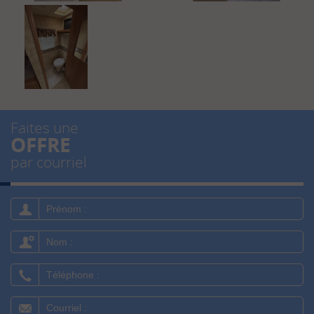
Faites une
OFFRE
par courriel
Prénom
:
Nom
:
Téléphone
:
Courriel
: